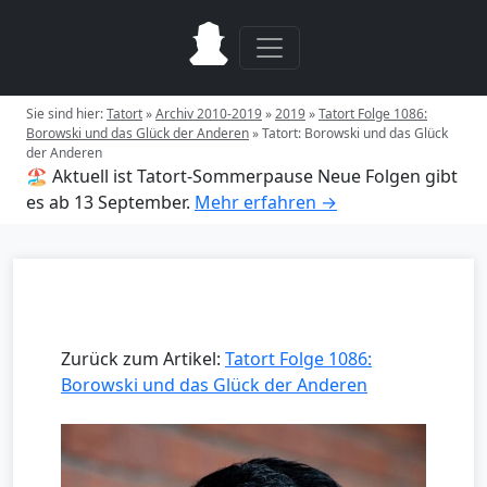
Sie sind hier:
Tatort
»
Archiv 2010-2019
»
2019
»
Tatort Folge 1086:
Borowski und das Glück der Anderen
»
Tatort: Borowski und das Glück
der Anderen
🏖️ Aktuell ist Tatort-Sommerpause
Neue Folgen gibt
es ab 13 September.
Mehr erfahren →
Zurück zum Artikel:
Tatort Folge 1086:
Borowski und das Glück der Anderen