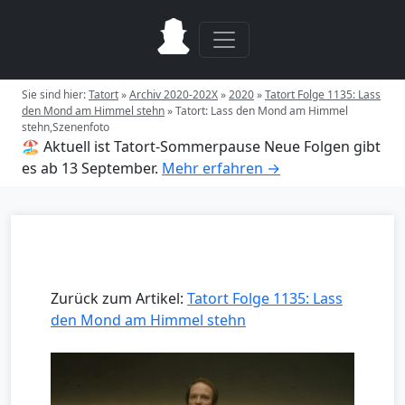
Sie sind hier:
Tatort
»
Archiv 2020-202X
»
2020
»
Tatort Folge 1135: Lass
den Mond am Himmel stehn
»
Tatort: Lass den Mond am Himmel
stehn,Szenenfoto
🏖️ Aktuell ist Tatort-Sommerpause
Neue Folgen gibt
es ab 13 September.
Mehr erfahren →
Zurück zum Artikel:
Tatort Folge 1135: Lass
den Mond am Himmel stehn