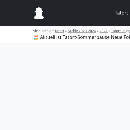
Tatort
Sie sind hier:
Tatort
»
Archiv 2020-202X
»
2021
»
Tatort Folg
🏖️ Aktuell ist Tatort-Sommerpause
Neue Fol