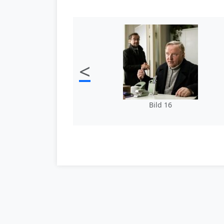
<
Bild 16