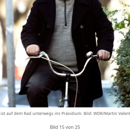
l) ist auf dem Rad unterwegs ins Präsidium. Bild: WDR/Martin Vale
Bild 15 von 25