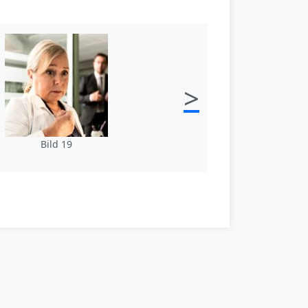
>
Bild 19