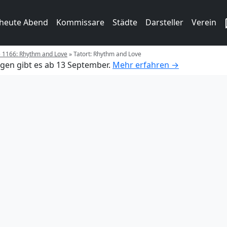
 heute Abend
Kommissare
Städte
Darsteller
Verein
e 1166: Rhythm and Love
»
Tatort: Rhythm and Love
gen gibt es ab 13 September.
Mehr erfahren →