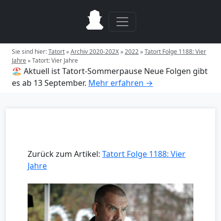
Sie sind hier:
Tatort
»
Archiv 2020-202X
»
2022
»
Tatort Folge 1188: Vier
Jahre
»
Tatort: Vier Jahre
🏖️ Aktuell ist Tatort-Sommerpause
Neue Folgen gibt
es ab 13 September.
Mehr erfahren →
Zurück zum Artikel:
Tatort Folge 1188: Vier
Jahre