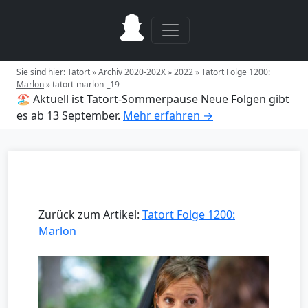
Sie sind hier:
Tatort
»
Archiv 2020-202X
»
2022
»
Tatort Folge 1200:
Marlon
»
tatort-marlon-_19
🏖️ Aktuell ist Tatort-Sommerpause
Neue Folgen gibt
es ab 13 September.
Mehr erfahren →
Zurück zum Artikel:
Tatort Folge 1200:
Marlon