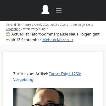
Sie sind hier:
Tatort
»
Archiv 2020-202X
»
2023
»
Tatort Folge 1250:
Vergebung
»
tatort-vergebung-7
🏖️ Aktuell ist Tatort-Sommerpause
Neue Folgen gibt
es ab 13 September.
Mehr erfahren →
Zurück zum Artikel:
Tatort Folge 1250:
Vergebung