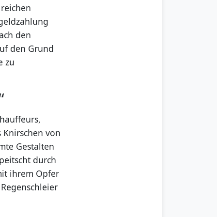
 reichen
egeldzahlung
nach den
auf den Grund
e zu
“
hauffeurs,
s Knirschen von
mmte Gestalten
peitscht durch
mit ihrem Opfer
m Regenschleier