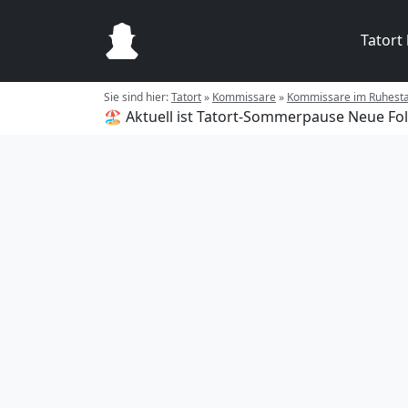
Tatort
Sie sind hier:
Tatort
»
Kommissare
»
Kommissare im Ruhest
🏖️ Aktuell ist Tatort-Sommerpause
Neue Fol