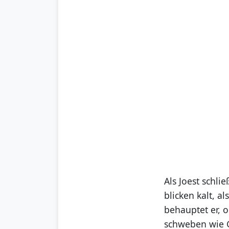
Als Joest schli
blicken kalt, a
behauptet er, 
schweben wie G