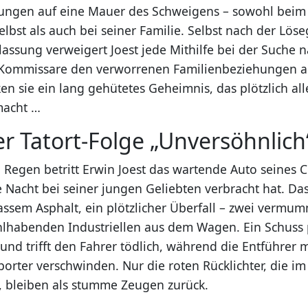
lungen auf eine Mauer des Schweigens – sowohl beim
lbst als auch bei seiner Familie. Selbst nach der Lös
lassung verweigert Joest jede Mithilfe bei der Suche 
e Kommissare den verworrenen Familienbeziehungen 
n sie ein lang gehütetes Geheimnis, das plötzlich all
macht …
er Tatort-Folge „Unversöhnlich
Regen betritt Erwin Joest das wartende Auto seines C
 Nacht bei seiner jungen Geliebten verbracht hat. Da
nassem Asphalt, ein plötzlicher Überfall – zwei vermu
lhabenden Industriellen aus dem Wagen. Ein Schuss 
und trifft den Fahrer tödlich, während die Entführer 
porter verschwinden. Nur die roten Rücklichter, die i
 bleiben als stumme Zeugen zurück.