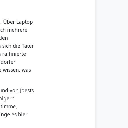
. Über Laptop
rch mehrere
nden
sich die Täter
raffinierte
ldorfer
e wissen, was
und von Joests
inigern
 Stimme,
inge es hier