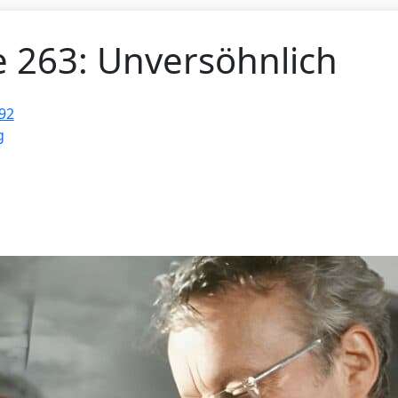
e 263: Unversöhnlich
92
g