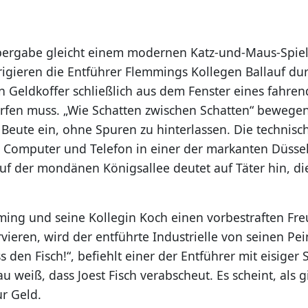
bergabe gleicht einem modernen Katz-und-Maus-Spiel
gieren die Entführer Flemmings Kollegen Ballauf du
en Geldkoffer schließlich aus dem Fenster eines fahre
rfen muss. „Wie Schatten zwischen Schatten“ bewegen 
Beute ein, ohne Spuren zu hinterlassen. Die technisch 
Computer und Telefon in einer der markanten Düsse
auf der mondänen Königsallee deutet auf Täter hin, di
ng und seine Kollegin Koch einen vorbestraften Fre
vieren, wird der entführte Industrielle von seinen Pe
s den Fisch!“, befiehlt einer der Entführer mit eisiger
 weiß, dass Joest Fisch verabscheut. Es scheint, als g
r Geld.