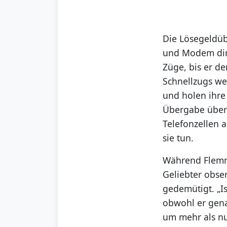
Die Lösegeldü
und Modem diri
Züge, bis er d
Schnellzugs we
und holen ihre 
Übergabe über 
Telefonzellen 
sie tun.
Während Flemmi
Geliebter obser
gedemütigt. „Is
obwohl er genau
um mehr als nu