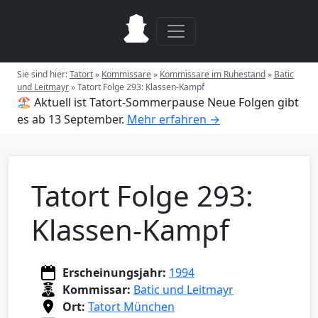
Sie sind hier:
Tatort
»
Kommissare
»
Kommissare im Ruhestand
»
Batic
und Leitmayr
»
Tatort Folge 293: Klassen-Kampf
🏖️ Aktuell ist Tatort-Sommerpause
Neue Folgen gibt
es ab 13 September.
Mehr erfahren →
Tatort Folge 293:
Klassen-Kampf
Erscheinungsjahr:
1994
Kommissar:
Batic und Leitmayr
Ort:
Tatort München