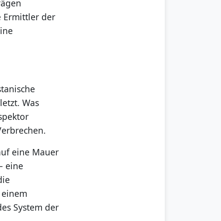
rägen
 Ermittler der
eine
stanische
letzt. Was
nspektor
 Verbrechen.
auf eine Mauer
– eine
die
n einem
des System der