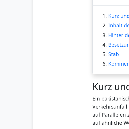
1.
Kurz und
2.
Inhalt d
3.
Hinter d
4.
Besetzu
5.
Stab
6.
Kommen
Kurz un
Ein pakistanis
Verkehrsunfall 
auf Parallelen
auf ähnliche W