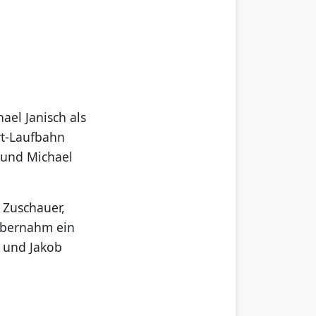
ael Janisch als
rt-Laufbahn
n und Michael
n Zuschauer,
 übernahm ein
 und Jakob