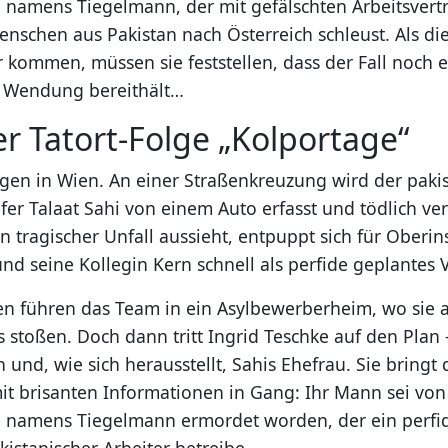
namens Tiegelmann, der mit gefälschten Arbeitsvert
nschen aus Pakistan nach Österreich schleust. Als die
 kommen, müssen sie feststellen, dass der Fall noch 
 Wendung bereithält…
er Tatort-Folge „Kolportage“
gen in Wien. An einer Straßenkreuzung wird der paki
er Talaat Sahi von einem Auto erfasst und tödlich ver
n tragischer Unfall aussieht, entpuppt sich für Oberi
und seine Kollegin Kern schnell als perfide geplantes
en führen das Team in ein Asylbewerberheim, wo sie 
 stoßen. Doch dann tritt Ingrid Teschke auf den Plan 
 und, wie sich herausstellt, Sahis Ehefrau. Sie bringt 
it brisanten Informationen in Gang: Ihr Mann sei vo
 namens Tiegelmann ermordet worden, der ein perfi
istanischer Arbeiter betreibe.