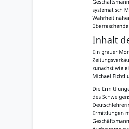
Geschäftsmann 
systematisch Me
Wahrheit näher
überraschende
Inhalt d
Ein grauer Mor
Zeitungsverkäuf
zunächst wie ei
Michael Fichtl 
Die Ermittlung
des Schweigens
Deutschlehrerin
Ermittlungen m
Geschäftsmann
Ausbeutung pak