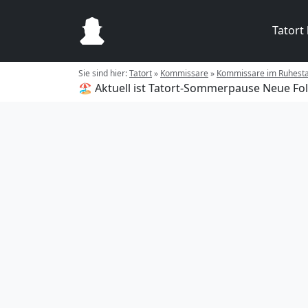
Tatort
Sie sind hier:
Tatort
»
Kommissare
»
Kommissare im Ruhest
🏖️ Aktuell ist Tatort-Sommerpause
Neue Fol