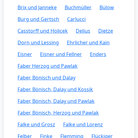
Brix und Janneke
Buchmüller
Bülow
Burg und Gertsch
Carlucci
Casstorff und Holicek
Delius
Dietze
Dorn und Lessing
Ehrlicher und Kain
Eisner
Eisner und Fellner
Enders
Faber Herzog und Pawlak
Faber, Bönisch und Dalay
Faber, Bönisch, Dalay und Kossik
Faber, Bönisch, Dalay und Pawlak
Faber, Bönisch, Herzog und Pawlak
Falke und Grosz
Falke und Lorenz
Felber
Finke
Flemming
Flückiger