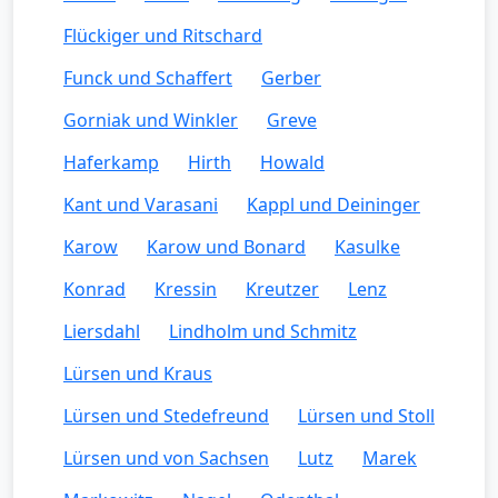
Flückiger und Ritschard
Funck und Schaffert
Gerber
Gorniak und Winkler
Greve
Haferkamp
Hirth
Howald
Kant und Varasani
Kappl und Deininger
Karow
Karow und Bonard
Kasulke
Konrad
Kressin
Kreutzer
Lenz
Liersdahl
Lindholm und Schmitz
Lürsen und Kraus
Lürsen und Stedefreund
Lürsen und Stoll
Lürsen und von Sachsen
Lutz
Marek