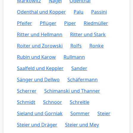
Markowitz
Nagel
Odenthal
Odenthal und Kopper
Palu
Passini
Pfeifer
Pflüger
Piper
Riedmüller
Ritter und Hellmann
Ritter und Stark
Roiter und Zorowski
Rolfs
Ronke
Rubin und Karow
Rullmann
Saalfeld und Keppler
Sander
Sänger und Dellwo
Schäfermann
Scherrer
Schimanski und Thanner
Schmidt
Schnoor
Schreitle
Sieland und Gorniak
Sommer
Steier
Steier und Dräger
Steier und Mey