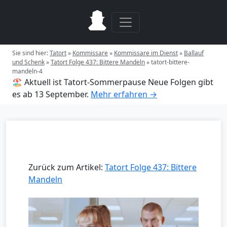
Sie sind hier:
Tatort
»
Kommissare
»
Kommissare im Dienst
»
Ballauf
und Schenk
»
Tatort Folge 437: Bittere Mandeln
»
tatort-bittere-
mandeln-4
🏖️ Aktuell ist Tatort-Sommerpause
Neue Folgen gibt
es ab 13 September.
Mehr erfahren →
Zurück zum Artikel:
Tatort Folge 437: Bittere
Mandeln