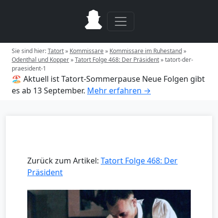
Sie sind hier:
Tatort
»
Kommissare
»
Kommissare im Ruhestand
»
Odenthal und Kopper
»
Tatort Folge 468: Der Präsident
»
tatort-der-
praesident-1
🏖️ Aktuell ist Tatort-Sommerpause
Neue Folgen gibt
es ab 13 September.
Mehr erfahren →
Zurück zum Artikel:
Tatort Folge 468: Der
Präsident