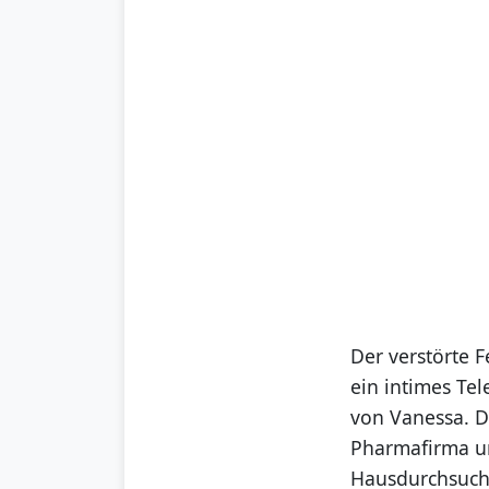
Der verstörte F
ein intimes Te
von Vanessa. Do
Pharmafirma un
Hausdurchsuchu