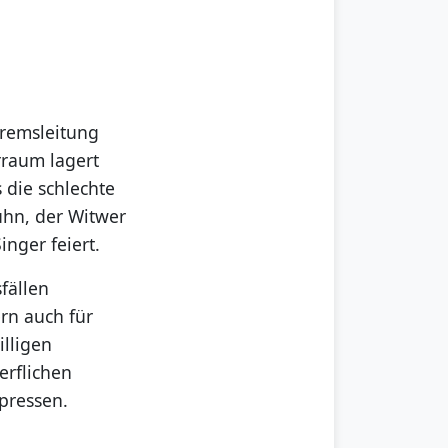
Bremsleitung
rraum lagert
 die schlechte
ühn, der Witwer
inger feiert.
fällen
ern auch für
lligen
erflichen
rpressen.