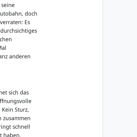
 seine
 Autobahn, doch
verraten: Es
durchsichtiges
ichen
Mal
ganz anderen
et sich das
ffnungsvolle
Kein Sturz,
ach zusammen
ingt schnell
st haben.