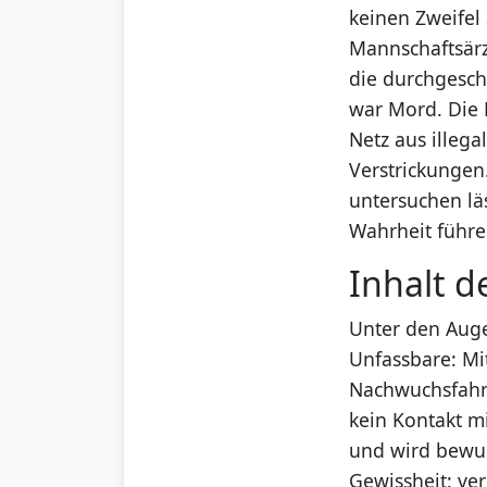
keinen Zweifel
Mannschaftsärz
die durchgesch
war Mord. Die 
Netz aus illeg
Verstrickungen.
untersuchen läs
Wahrheit führ
Inhalt d
Unter den Auge
Unfassbare: Mi
Nachwuchsfahre
kein Kontakt m
und wird bewuss
Gewissheit: ve