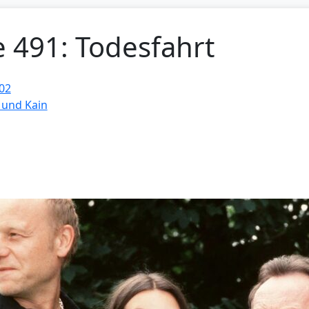
e 491: Todesfahrt
02
 und Kain