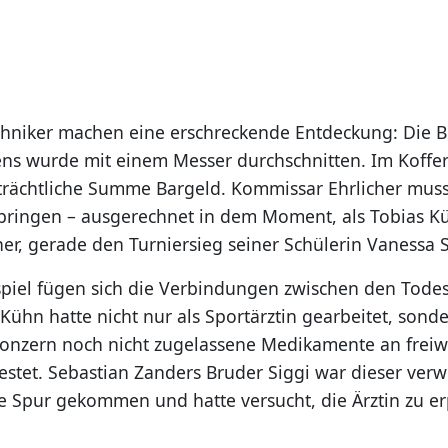
chniker machen eine erschreckende Entdeckung: Die 
ns wurde mit einem Messer durchschnitten. Im Koffe
rächtliche Summe Bargeld. Kommissar Ehrlicher muss
bringen – ausgerechnet in dem Moment, als Tobias K
er, gerade den Turniersieg seiner Schülerin Vanessa S
spiel fügen sich die Verbindungen zwischen den Todes
Kühn hatte nicht nur als Sportärztin gearbeitet, sond
nzern noch nicht zugelassene Medikamente an freiwi
stet. Sebastian Zanders Bruder Siggi war dieser verw
die Spur gekommen und hatte versucht, die Ärztin zu e