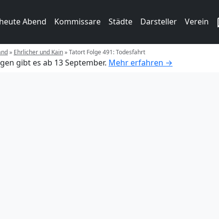
 heute Abend
Kommissare
Städte
Darsteller
Verein
and
»
Ehrlicher und Kain
»
Tatort Folge 491: Todesfahrt
gen gibt es ab 13 September.
Mehr erfahren →