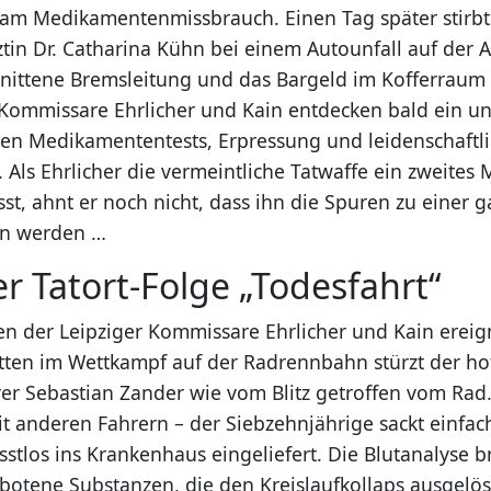
 am Medikamentenmissbrauch. Einen Tag später stirbt
tin Dr. Catharina Kühn bei einem Autounfall auf der
nittene Bremsleitung und das Bargeld im Kofferraum 
Kommissare Ehrlicher und Kain entdecken bald ein un
alen Medikamententests, Erpressung und leidenschaftl
 Als Ehrlicher die vermeintliche Tatwaffe ein zweites 
st, ahnt er noch nicht, dass ihn die Spuren zu einer 
en werden …
er Tatort-Folge „Todesfahrt“
n der Leipziger Kommissare Ehrlicher und Kain ereign
tten im Wettkampf auf der Radrennbahn stürzt der ho
r Sebastian Zander wie vom Blitz getroffen vom Rad. 
it anderen Fahrern – der Siebzehnjährige sackt einf
tlos ins Krankenhaus eingeliefert. Die Blutanalyse br
rbotene Substanzen, die den Kreislaufkollaps ausgelö