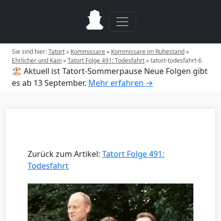
Sie sind hier:
Tatort
»
Kommissare
»
Kommissare im Ruhestand
»
Ehrlicher und Kain
»
Tatort Folge 491: Todesfahrt
»
tatort-todesfahrt-6
🏖️ Aktuell ist Tatort-Sommerpause
Neue Folgen gibt
es ab 13 September.
Mehr erfahren →
Zurück zum Artikel:
Tatort Folge 491:
Todesfahrt