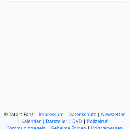
© Tatort-Fans |
Impressum
|
Datenschutz
|
Newsletter
|
Kalender
|
Darsteller
|
DVD
|
Polizeiruf
|
Communityregeln
|
Geheime Folgen
|
Utiq verwalten