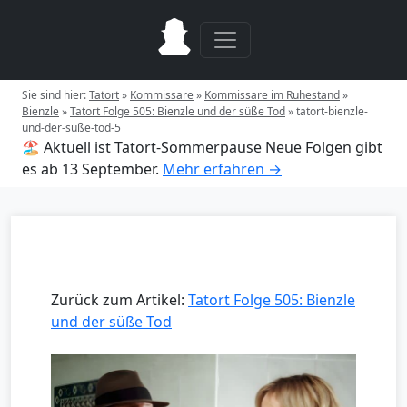
Sie sind hier:
Tatort
»
Kommissare
»
Kommissare im Ruhestand
»
Bienzle
»
Tatort Folge 505: Bienzle und der süße Tod
»
tatort-bienzle-
und-der-süße-tod-5
🏖️ Aktuell ist Tatort-Sommerpause
Neue Folgen gibt
es ab 13 September.
Mehr erfahren →
Zurück zum Artikel:
Tatort Folge 505: Bienzle
und der süße Tod