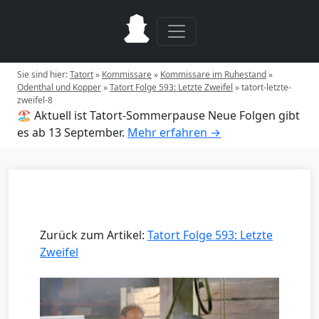
Sie sind hier:
Tatort
»
Kommissare
»
Kommissare im Ruhestand
»
Odenthal und Kopper
»
Tatort Folge 593: Letzte Zweifel
»
tatort-letzte-
zweifel-8
🏖️ Aktuell ist Tatort-Sommerpause
Neue Folgen gibt
es ab 13 September.
Mehr erfahren →
Zurück zum Artikel:
Tatort Folge 593: Letzte
Zweifel