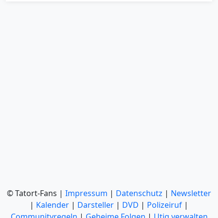
© Tatort-Fans |
Impressum
|
Datenschutz
|
Newsletter
|
Kalender
|
Darsteller
|
DVD
|
Polizeiruf
|
Communityregeln
|
Geheime Folgen
|
Utiq verwalten