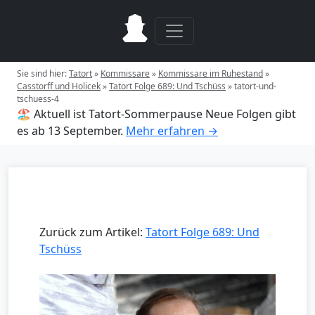
Sie sind hier:
Tatort
»
Kommissare
»
Kommissare im Ruhestand
»
Casstorff und Holicek
»
Tatort Folge 689: Und Tschüss
»
tatort-und-
tschuess-4
🏖️ Aktuell ist Tatort-Sommerpause
Neue Folgen gibt
es ab 13 September.
Mehr erfahren →
Zurück zum Artikel:
Tatort Folge 689: Und
Tschüss