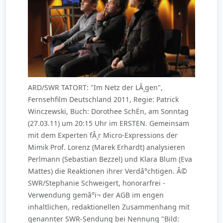
ARD/SWR TATORT: "Im Netz der LÂ¸gen",
Fernsehfilm Deutschland 2011, Regie: Patrick
Winczewski, Buch: Dorothee SchËn, am Sonntag
(27.03.11) um 20:15 Uhr im ERSTEN. Gemeinsam
mit dem Experten fÂ¸r Micro-Expressions der
Mimik Prof. Lorenz (Marek Erhardt) analysieren
Perlmann (Sebastian Bezzel) und Klara Blum (Eva
Mattes) die Reaktionen ihrer Verdâ°chtigen. Â©
SWR/Stephanie Schweigert, honorarfrei -
Verwendung gemâ°ï¬ der AGB im engen
inhaltlichen, redaktionellen Zusammenhang mit
genannter SWR-Sendung bei Nennung "Bild: