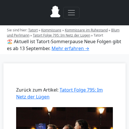
Sie sind hier:
Tatort
»
Kommissare
»
Kommissare im Ruhestand
»
Blum
und Perlmann
»
Tatort Folge 795: Im Netz der Lügen
»
Tatort
🏖️ Aktuell ist Tatort-Sommerpause
Neue Folgen gibt
es ab 13 September.
Mehr erfahren →
Zurück zum Artikel:
Tatort Folge 795: Im
Netz der Lügen