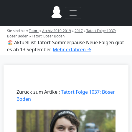
Sie sind hier:
Tatort
»
Archiv 2010-2019
»
2017
»
Tatort Folge 1037:
Böser Boden
»
Tatort: Böser Boden
🏖️ Aktuell ist Tatort-Sommerpause
Neue Folgen gibt
es ab 13 September.
Mehr erfahren →
Zurück zum Artikel:
Tatort Folge 1037: Böser
Boden