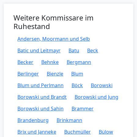
Weitere Kommissare im
Ruhestand
Andersen, Moormann und Selb
Batic und Leitmayr
Batu
Beck
Becker
Behnke
Bergmann
Berlinger
Bienzle
Blum
Blum und Perlmann
Böck
Borowski
Borowski und Brandt
Borowski und Jung
Borowski und Sahin
Brammer
Brandenburg
Brinkmann
Brix und Janneke
Buchmüller
Bülow