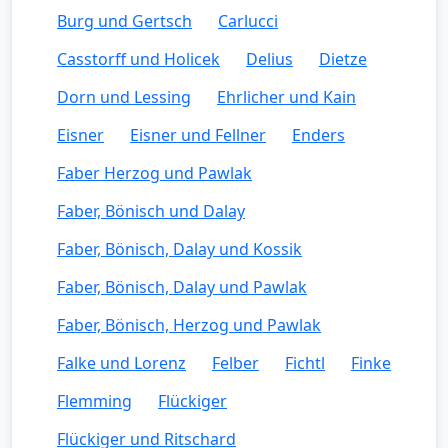
Burg und Gertsch
Carlucci
Casstorff und Holicek
Delius
Dietze
Dorn und Lessing
Ehrlicher und Kain
Eisner
Eisner und Fellner
Enders
Faber Herzog und Pawlak
Faber, Bönisch und Dalay
Faber, Bönisch, Dalay und Kossik
Faber, Bönisch, Dalay und Pawlak
Faber, Bönisch, Herzog und Pawlak
Falke und Lorenz
Felber
Fichtl
Finke
Flemming
Flückiger
Flückiger und Ritschard