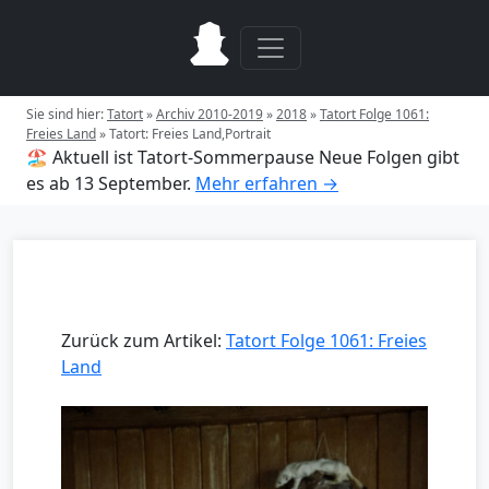
Sie sind hier:
Tatort
»
Archiv 2010-2019
»
2018
»
Tatort Folge 1061:
Freies Land
»
Tatort: Freies Land,Portrait
🏖️ Aktuell ist Tatort-Sommerpause
Neue Folgen gibt
es ab 13 September.
Mehr erfahren →
Zurück zum Artikel:
Tatort Folge 1061: Freies
Land