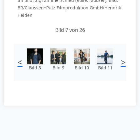
Im Bild: Sigi Zimmerschied (Rolle: Mooser). Bild:
BR/Claussen+Putz Filmproduktion GmbH/Hendrik
Heiden
Bild 7 von 26
<
>
Bild 8
Bild 9
Bild 10
Bild 11