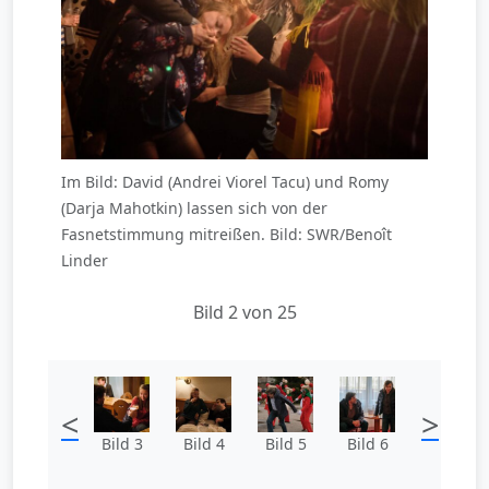
Im Bild: David (Andrei Viorel Tacu) und Romy
(Darja Mahotkin) lassen sich von der
Fasnetstimmung mitreißen. Bild: SWR/Benoît
Linder
Bild 2 von 25
<
>
Bild 3
Bild 4
Bild 5
Bild 6