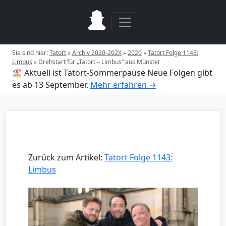
Sie sind hier:
Tatort
»
Archiv 2020-202X
»
2020
»
Tatort Folge 1143:
Limbus
»
Drehstart für „Tatort – Limbus“ aus Münster
🏖️ Aktuell ist Tatort-Sommerpause
Neue Folgen gibt
es ab 13 September.
Mehr erfahren →
Zurück zum Artikel:
Tatort Folge 1143:
Limbus