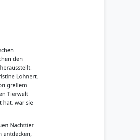
schen
schen den
erausstellt,
istine Lohnert.
von grellem
en Tierwelt
 hat, war sie
uen Nachttier
h entdecken,