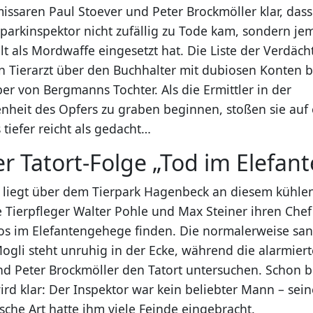
ssaren Paul Stoever und Peter Brockmöller klar, dass
rparkinspektor nicht zufällig zu Tode kam, sondern j
lt als Mordwaffe eingesetzt hat. Die Liste der Verdächt
 Tierarzt über den Buchhalter mit dubiosen Konten b
er von Bergmanns Tochter. Als die Ermittler in der
nheit des Opfers zu graben beginnen, stoßen sie auf 
tiefer reicht als gedacht…
er Tatort-Folge „Tod im Elefan
l liegt über dem Tierpark Hagenbeck an diesem kühl
e Tierpfleger Walter Pohle und Max Steiner ihren Chef
s im Elefantengehege finden. Die normalerweise san
ogli steht unruhig in der Ecke, während die alarmie
nd Peter Brockmöller den Tatort untersuchen. Schon b
rd klar: Der Inspektor war kein beliebter Mann – sein
sche Art hatte ihm viele Feinde eingebracht.