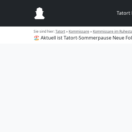
Tatort
Sie sind hier:
Tatort
»
Kommissare
»
Kommissare im Ruhest
🏖️ Aktuell ist Tatort-Sommerpause
Neue Fol