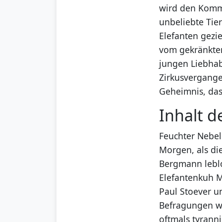
wird den Kommi
unbeliebte Tie
Elefanten gezie
vom gekränkten
jungen Liebhab
Zirkusvergange
Geheimnis, das 
Inhalt d
Feuchter Nebe
Morgen, als di
Bergmann leblo
Elefantenkuh M
Paul Stoever u
Befragungen wi
oftmals tyranni