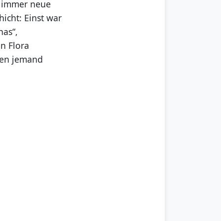
ie immer neue
icht: Einst war
nas“,
n Flora
 den jemand