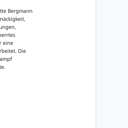
atte Bergmann
näckigkeit,
nungen,
perrtes
r eine
beitet. Die
Kampf
te.