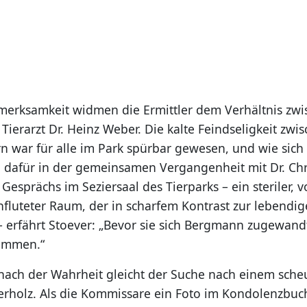
erksamkeit widmen die Ermittler dem Verhältnis zwi
ierarzt Dr. Heinz Weber. Die kalte Feindseligkeit zwi
 war für alle im Park spürbar gewesen, und wie sich h
d dafür in der gemeinsamen Vergangenheit mit Dr. Chr
esprächs im Seziersaal des Tierparks – ein steriler, 
hfluteter Raum, der in scharfem Kontrast zur lebendig
– erfährt Stoever: „Bevor sie sich Bergmann zugewandt
ammen.“
ach der Wahrheit gleicht der Suche nach einem sche
erholz. Als die Kommissare ein Foto im Kondolenzbuc