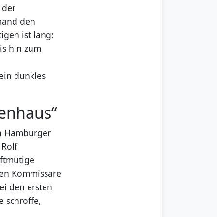
 der
emand den
igen ist lang:
is hin zum
ein dunkles
tenhaus“
en Hamburger
 Rolf
ftmütige
rten Kommissare
ei den ersten
e schroffe,