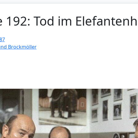
e 192: Tod im Elefanten
87
und Brockmöller