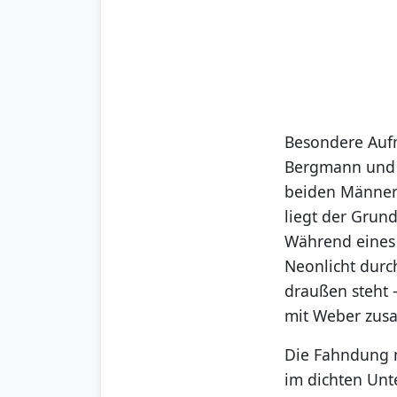
Besondere Aufm
Bergmann und T
beiden Männern
liegt der Grun
Während eines G
Neonlicht durc
draußen steht 
mit Weber zus
Die Fahndung n
im dichten Unt