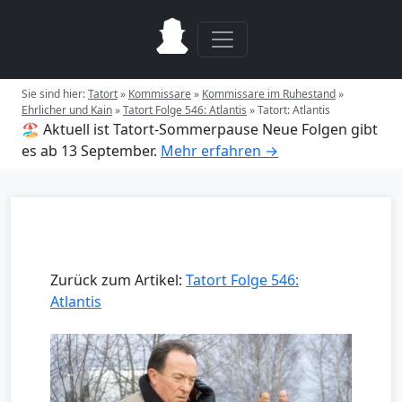
Sie sind hier:
Tatort
»
Kommissare
»
Kommissare im Ruhestand
»
Ehrlicher und Kain
»
Tatort Folge 546: Atlantis
»
Tatort: Atlantis
🏖️ Aktuell ist Tatort-Sommerpause
Neue Folgen gibt
es ab 13 September.
Mehr erfahren →
Zurück zum Artikel:
Tatort Folge 546:
Atlantis