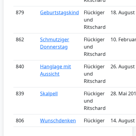
Ritschard
879
Geburtstagskind
Flückiger
18. August
und
Ritschard
862
Schmutziger
Flückiger
10. Februa
Donnerstag
und
Ritschard
840
Hanglage mit
Flückiger
26. August
Aussicht
und
Ritschard
839
Skalpell
Flückiger
28. Mai 20
und
Ritschard
806
Wunschdenken
Flückiger
14. August