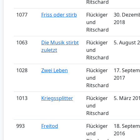
Ritschard
1077
Friss oder stirb
Flückiger
30. Dezem
und
2018
Ritschard
1063
Die Musik stirbt
Flückiger
5. August 
zuletzt
und
Ritschard
1028
Zwei Leben
Flückiger
17. Septe
und
2017
Ritschard
1013
Kriegssplitter
Flückiger
5. März 20
und
Ritschard
993
Freitod
Flückiger
18. Septe
und
2016