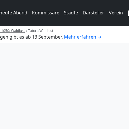
 heute Abend
Kommissare
Städte
Darsteller
Verein
e 1050: Waldlust
»
Tatort: Waldlust
gen gibt es ab 13 September.
Mehr erfahren →