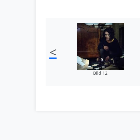
<
Bild 12