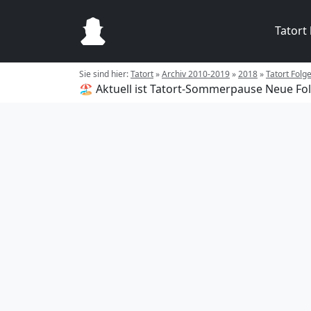
Tatort
Sie sind hier:
Tatort
»
Archiv 2010-2019
»
2018
»
Tatort Folg
🏖️ Aktuell ist Tatort-Sommerpause
Neue Fol