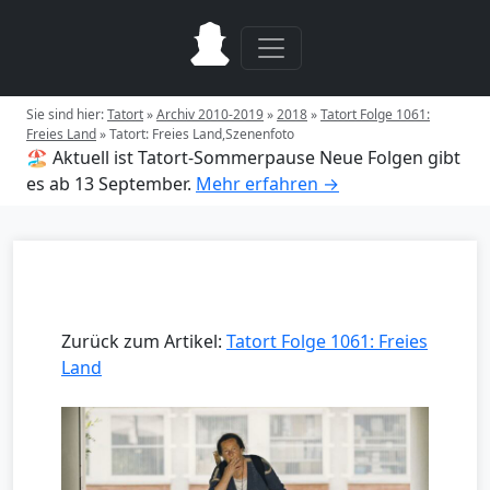
Sie sind hier:
Tatort
»
Archiv 2010-2019
»
2018
»
Tatort Folge 1061:
Freies Land
»
Tatort: Freies Land,Szenenfoto
🏖️ Aktuell ist Tatort-Sommerpause
Neue Folgen gibt
es ab 13 September.
Mehr erfahren →
Zurück zum Artikel:
Tatort Folge 1061: Freies
Land