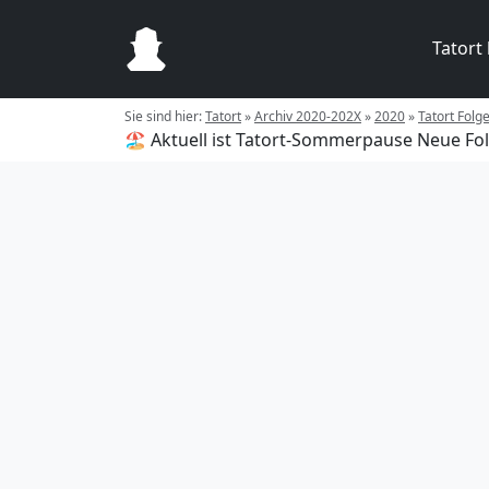
Tatort
Sie sind hier:
Tatort
»
Archiv 2020-202X
»
2020
»
Tatort Folg
🏖️ Aktuell ist Tatort-Sommerpause
Neue Fol