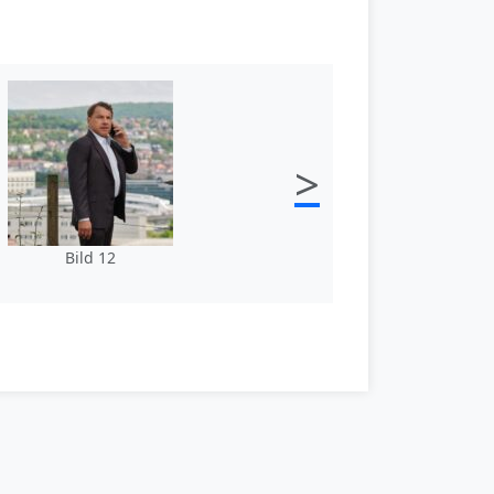
>
Bild 12