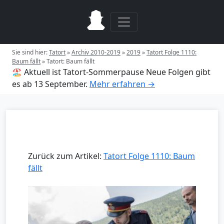
Sie sind hier:
Tatort
»
Archiv 2010-2019
»
2019
»
Tatort Folge 1110:
Baum fällt
»
Tatort: Baum fällt
🏖️ Aktuell ist Tatort-Sommerpause
Neue Folgen gibt
es ab 13 September.
Mehr erfahren →
Zurück zum Artikel:
Tatort Folge 1110: Baum
fällt