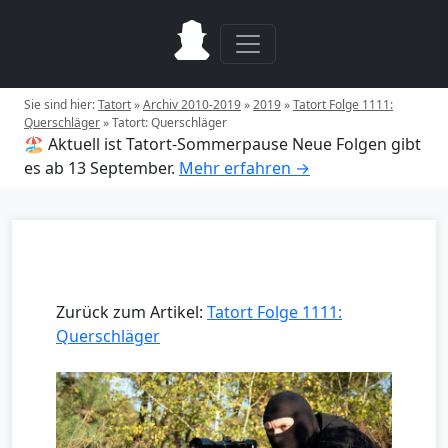
Sie sind hier:
Tatort
»
Archiv 2010-2019
»
2019
»
Tatort Folge 1111:
Querschläger
»
Tatort: Querschläger
🏖️ Aktuell ist Tatort-Sommerpause
Neue Folgen gibt
es ab 13 September.
Mehr erfahren →
Zurück zum Artikel:
Tatort Folge 1111:
Querschläger