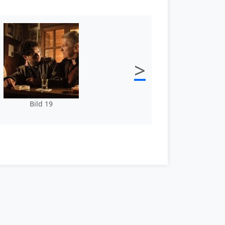
>
Bild 19