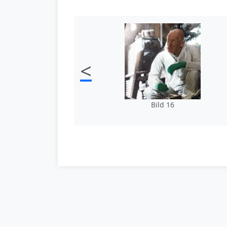
<
Bild 16