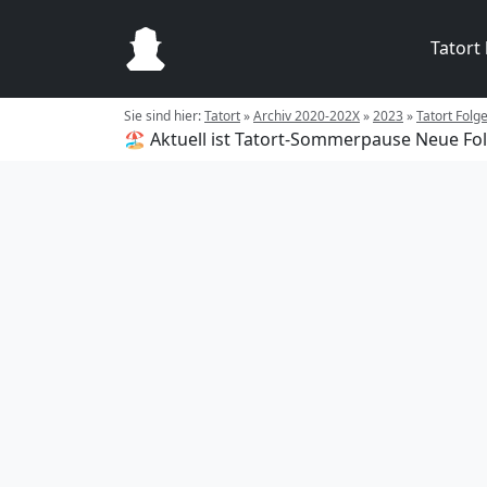
Tatort
Sie sind hier:
Tatort
»
Archiv 2020-202X
»
2023
»
Tatort Fol
🏖️ Aktuell ist Tatort-Sommerpause
Neue Fol