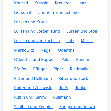
Konrad
Kressin
Kreutzer
Lenz
Liersdahl
Lindholm und Schmitz
Lürsen und Kraus
Lürsen und Stedefreund
Lürsen und Stoll
Lürsen und von Sachsen
Lutz
Marek
Markowitz
Nagel
Odenthal
Odenthal und Kopper
Palu
Passini
Pfeifer
Pflüger
Piper
Riedmüller
Ritter und Hellmann
Ritter und Stark
Roiter und Zorowski
Rolfs
Ronke
Rubin und Karow
Rullmann
Saalfeld und Keppler
Sänger und Dellwo