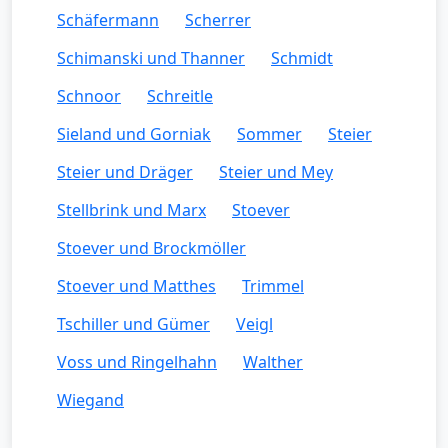
Schäfermann
Scherrer
Schimanski und Thanner
Schmidt
Schnoor
Schreitle
Sieland und Gorniak
Sommer
Steier
Steier und Dräger
Steier und Mey
Stellbrink und Marx
Stoever
Stoever und Brockmöller
Stoever und Matthes
Trimmel
Tschiller und Gümer
Veigl
Voss und Ringelhahn
Walther
Wiegand