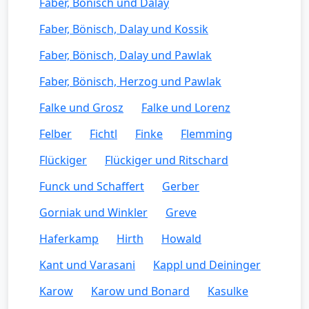
Faber, Bönisch und Dalay
Faber, Bönisch, Dalay und Kossik
Faber, Bönisch, Dalay und Pawlak
Faber, Bönisch, Herzog und Pawlak
Falke und Grosz
Falke und Lorenz
Felber
Fichtl
Finke
Flemming
Flückiger
Flückiger und Ritschard
Funck und Schaffert
Gerber
Gorniak und Winkler
Greve
Haferkamp
Hirth
Howald
Kant und Varasani
Kappl und Deininger
Karow
Karow und Bonard
Kasulke