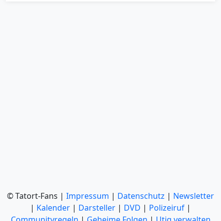
© Tatort-Fans |
Impressum
|
Datenschutz
|
Newsletter
|
Kalender
|
Darsteller
|
DVD
|
Polizeiruf
|
Communityregeln
|
Geheime Folgen
|
Utiq verwalten