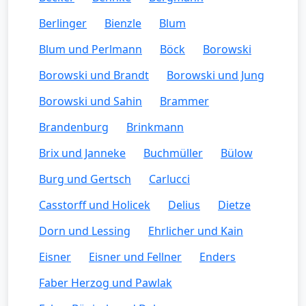
Berlinger
Bienzle
Blum
Blum und Perlmann
Böck
Borowski
Borowski und Brandt
Borowski und Jung
Borowski und Sahin
Brammer
Brandenburg
Brinkmann
Brix und Janneke
Buchmüller
Bülow
Burg und Gertsch
Carlucci
Casstorff und Holicek
Delius
Dietze
Dorn und Lessing
Ehrlicher und Kain
Eisner
Eisner und Fellner
Enders
Faber Herzog und Pawlak