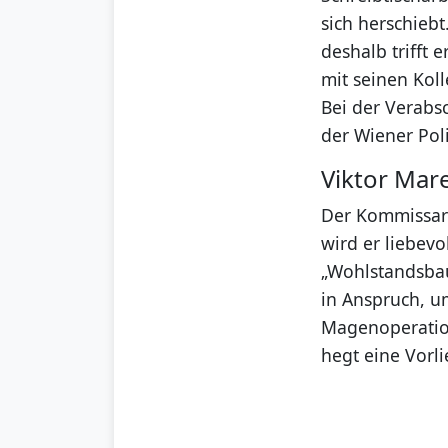
sich herschieb
deshalb trifft 
mit seinen Kol
Bei der Verabs
der Wiener Poli
Viktor Mare
Der Kommissar i
wird er liebevo
„Wohlstandsbau
in Anspruch, um
Magenoperation
hegt eine Vorl