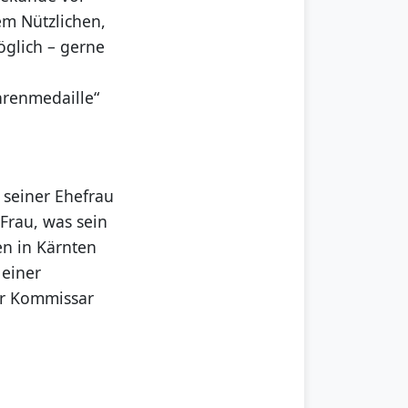
em Nützlichen,
öglich – gerne
hrenmedaille“
n seiner Ehefrau
 Frau, was sein
n in Kärnten
 einer
er Kommissar