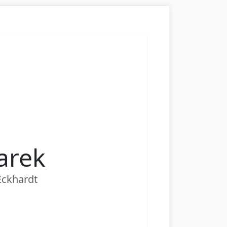
arek
 Eckhardt