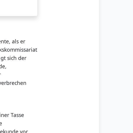
te, als er
irkskommissariat
gt sich der
de,
r
lverbrechen
iner Tasse
e
 Sekunde vor