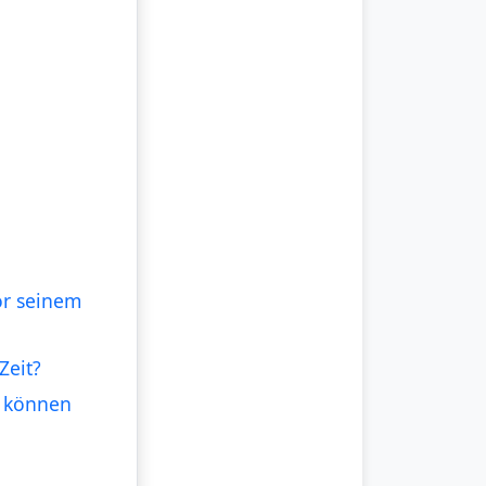
or seinem
Zeit?
d können