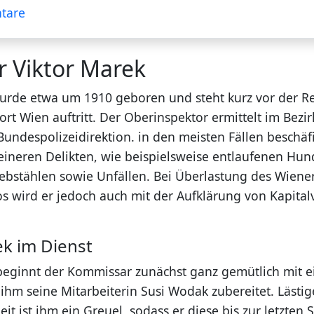
tare
r Viktor Marek
wurde etwa um 1910 geboren und steht kurz vor der Ren
ort Wien auftritt. Der Oberinspektor ermittelt im Bez
undespolizeidirektion. in den meisten Fällen beschäfi
leineren Delikten, wie beispielsweise entlaufenen Hun
bstählen sowie Unfällen. Bei Überlastung des Wiene
os wird er jedoch auch mit der Aufklärung von Kapita
ek im Dienst
beginnt der Kommissar zunächst ganz gemütlich mit e
ihm seine Mitarbeiterin Susi Wodak zubereitet. Lästig
eit ist ihm ein Greuel, sodass er diese bis zur letzten