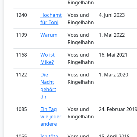
Ringelhahn
1240
Hochamt
Voss und
4. Juni 2023
für Toni
Ringelhahn
1199
Warum
Voss und
1. Mai 2022
Ringelhahn
1168
Wo ist
Voss und
16. Mai 2021
Mike?
Ringelhahn
1122
Die
Voss und
1. März 2020
Nacht
Ringelhahn
gehört
dir
1085
Ein Tag
Voss und
24. Februar 201
wie jeder
Ringelhahn
andere
1055
Ich töte
Voss und
15. April 2018