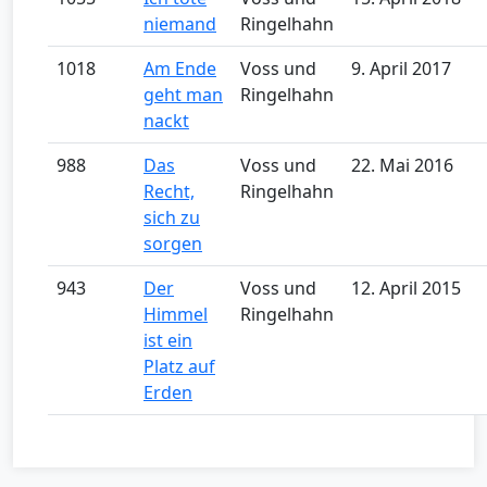
niemand
Ringelhahn
1018
Am Ende
Voss und
9. April 2017
geht man
Ringelhahn
nackt
988
Das
Voss und
22. Mai 2016
Recht,
Ringelhahn
sich zu
sorgen
943
Der
Voss und
12. April 2015
Himmel
Ringelhahn
ist ein
Platz auf
Erden