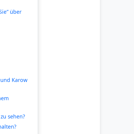
Sie“ über
n und Karow
inem
 zu sehen?
halten?