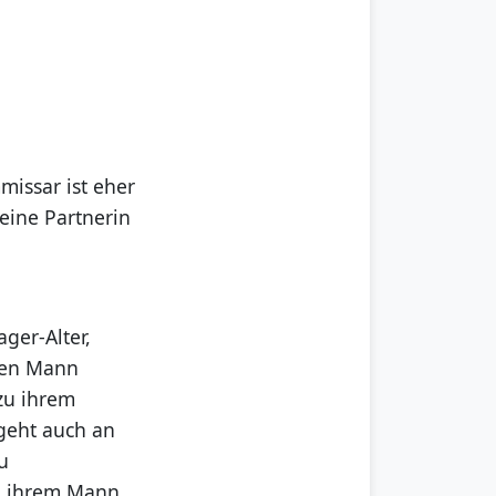
missar ist eher
Seine Partnerin
ger-Alter,
den Mann
 zu ihrem
geht auch an
u
n ihrem Mann.