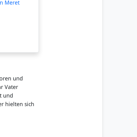
in Meret
boren und
hr Vater
it und
r hielten sich