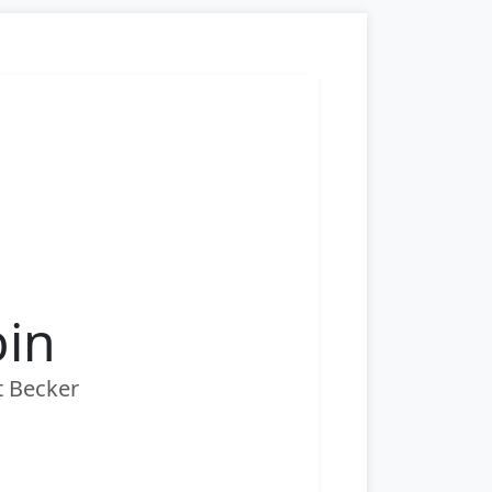
bin
t Becker