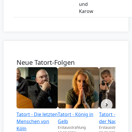
und
Karow
Neue Tatort-Folgen
Tatort - Die letzten
Tatort - König in
Tatort - Könige
Menschen von
Gelb
der Nacht
Erstausstrahlung
Erstausstrahlung
Köln