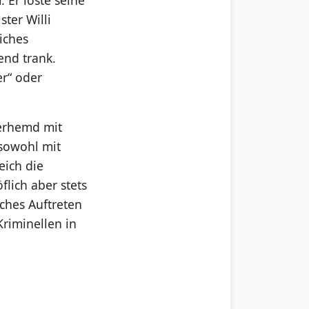
ter Willi
iches
end trank.
er“ oder
berhemd mit
 sowohl mit
eich die
lich aber stets
ches Auftreten
riminellen in