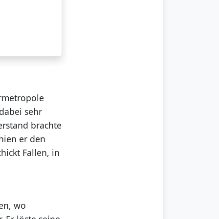
hrmetropole
 dabei sehr
erstand brachte
chien er den
ickt Fallen, in
sen, wo
 Er löste seine