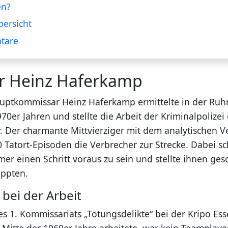
en?
ersicht
tare
ur Heinz Haferkamp
uptkommissar Heinz Haferkamp ermittelte in der Ru
70er Jahren und stellte die Arbeit der Kriminalpolizei
r. Der charmante Mittvierziger mit dem analytischen V
0 Tatort-Episoden die Verbrecher zur Strecke. Dabei s
er einen Schritt voraus zu sein und stellte ihnen gesch
appten.
bei der Arbeit
es 1. Kommissariats „Tötungsdelikte“ bei der Kripo Es
Mitte der 1960er Jahre arbeitete, war kein Teamplayer.