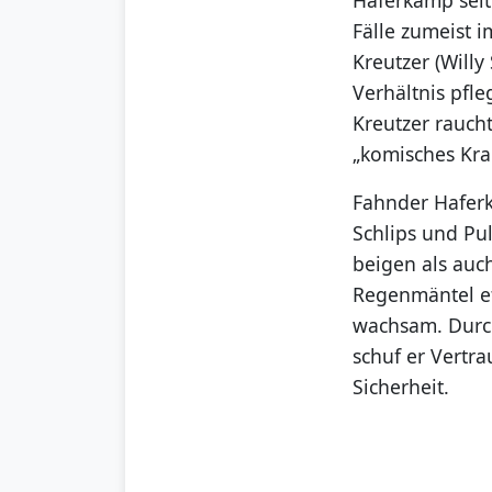
Fälle zumeist i
Kreutzer (Willy
Verhältnis pfle
Kreutzer raucht
„komisches Kra
Fahnder Haferk
Schlips und Pul
beigen als auc
Regenmäntel et
wachsam. Durch
schuf er Vertr
Sicherheit.