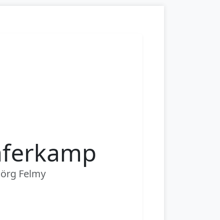
aferkamp
jörg Felmy