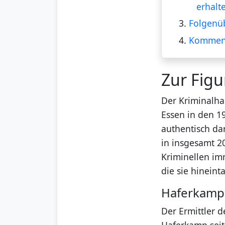
erhalt
3.
Folgenüb
4.
Kommen
Zur Fig
Der Kriminalha
Essen in den 19
authentisch da
in insgesamt 2
Kriminellen imm
die sie hineint
Haferkamp 
Der Ermittler d
Haferkamp seit 