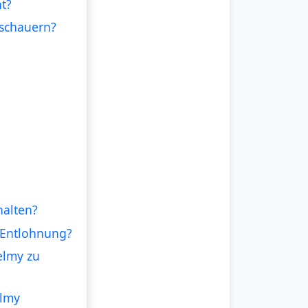
t?
uschauern?
halten?
e Entlohnung?
elmy zu
elmy