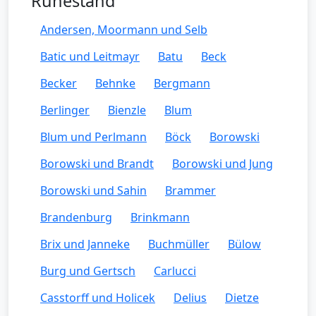
Ruhestand
Andersen, Moormann und Selb
Batic und Leitmayr
Batu
Beck
Becker
Behnke
Bergmann
Berlinger
Bienzle
Blum
Blum und Perlmann
Böck
Borowski
Borowski und Brandt
Borowski und Jung
Borowski und Sahin
Brammer
Brandenburg
Brinkmann
Brix und Janneke
Buchmüller
Bülow
Burg und Gertsch
Carlucci
Casstorff und Holicek
Delius
Dietze