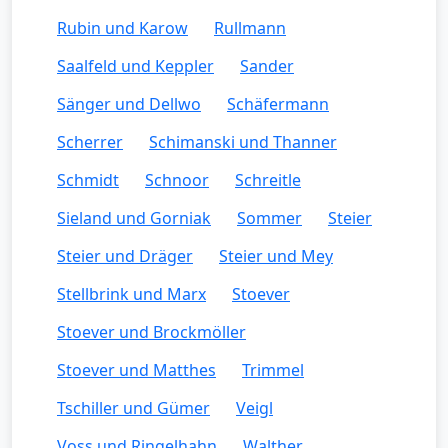
Rubin und Karow
Rullmann
Saalfeld und Keppler
Sander
Sänger und Dellwo
Schäfermann
Scherrer
Schimanski und Thanner
Schmidt
Schnoor
Schreitle
Sieland und Gorniak
Sommer
Steier
Steier und Dräger
Steier und Mey
Stellbrink und Marx
Stoever
Stoever und Brockmöller
Stoever und Matthes
Trimmel
Tschiller und Gümer
Veigl
Voss und Ringelhahn
Walther