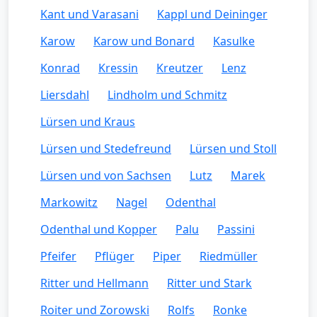
Kant und Varasani
Kappl und Deininger
Karow
Karow und Bonard
Kasulke
Konrad
Kressin
Kreutzer
Lenz
Liersdahl
Lindholm und Schmitz
Lürsen und Kraus
Lürsen und Stedefreund
Lürsen und Stoll
Lürsen und von Sachsen
Lutz
Marek
Markowitz
Nagel
Odenthal
Odenthal und Kopper
Palu
Passini
Pfeifer
Pflüger
Piper
Riedmüller
Ritter und Hellmann
Ritter und Stark
Roiter und Zorowski
Rolfs
Ronke