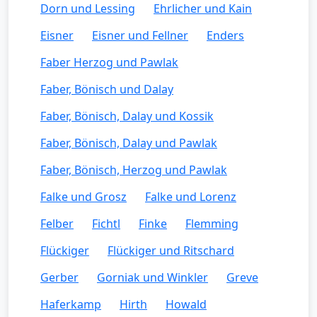
Dorn und Lessing
Ehrlicher und Kain
Eisner
Eisner und Fellner
Enders
Faber Herzog und Pawlak
Faber, Bönisch und Dalay
Faber, Bönisch, Dalay und Kossik
Faber, Bönisch, Dalay und Pawlak
Faber, Bönisch, Herzog und Pawlak
Falke und Grosz
Falke und Lorenz
Felber
Fichtl
Finke
Flemming
Flückiger
Flückiger und Ritschard
Gerber
Gorniak und Winkler
Greve
Haferkamp
Hirth
Howald