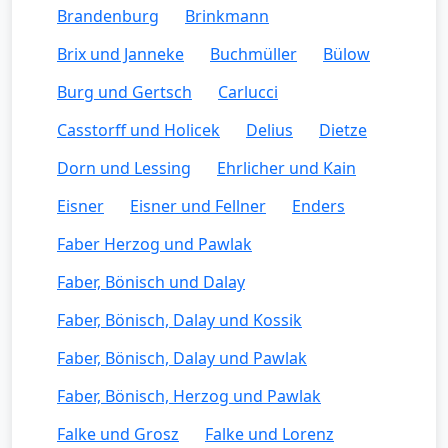
Brandenburg
Brinkmann
Brix und Janneke
Buchmüller
Bülow
Burg und Gertsch
Carlucci
Casstorff und Holicek
Delius
Dietze
Dorn und Lessing
Ehrlicher und Kain
Eisner
Eisner und Fellner
Enders
Faber Herzog und Pawlak
Faber, Bönisch und Dalay
Faber, Bönisch, Dalay und Kossik
Faber, Bönisch, Dalay und Pawlak
Faber, Bönisch, Herzog und Pawlak
Falke und Grosz
Falke und Lorenz