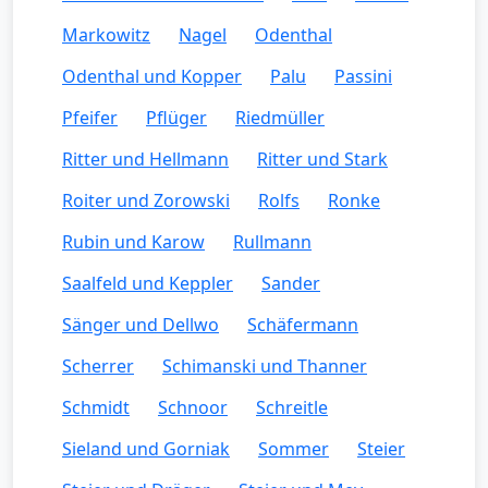
Markowitz
Nagel
Odenthal
Odenthal und Kopper
Palu
Passini
Pfeifer
Pflüger
Riedmüller
Ritter und Hellmann
Ritter und Stark
Roiter und Zorowski
Rolfs
Ronke
Rubin und Karow
Rullmann
Saalfeld und Keppler
Sander
Sänger und Dellwo
Schäfermann
Scherrer
Schimanski und Thanner
Schmidt
Schnoor
Schreitle
Sieland und Gorniak
Sommer
Steier