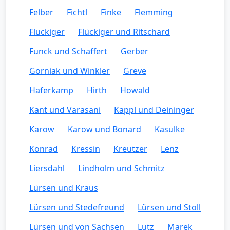
Felber
Fichtl
Finke
Flemming
Flückiger
Flückiger und Ritschard
Funck und Schaffert
Gerber
Gorniak und Winkler
Greve
Haferkamp
Hirth
Howald
Kant und Varasani
Kappl und Deininger
Karow
Karow und Bonard
Kasulke
Konrad
Kressin
Kreutzer
Lenz
Liersdahl
Lindholm und Schmitz
Lürsen und Kraus
Lürsen und Stedefreund
Lürsen und Stoll
Lürsen und von Sachsen
Lutz
Marek