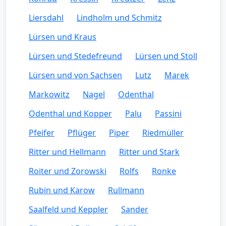
Liersdahl
Lindholm und Schmitz
Lürsen und Kraus
Lürsen und Stedefreund
Lürsen und Stoll
Lürsen und von Sachsen
Lutz
Marek
Markowitz
Nagel
Odenthal
Odenthal und Kopper
Palu
Passini
Pfeifer
Pflüger
Piper
Riedmüller
Ritter und Hellmann
Ritter und Stark
Roiter und Zorowski
Rolfs
Ronke
Rubin und Karow
Rullmann
Saalfeld und Keppler
Sander