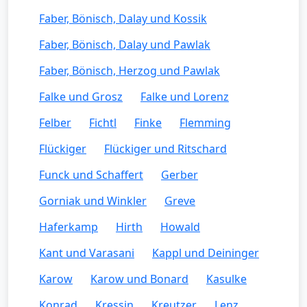
Faber, Bönisch, Dalay und Kossik
Faber, Bönisch, Dalay und Pawlak
Faber, Bönisch, Herzog und Pawlak
Falke und Grosz
Falke und Lorenz
Felber
Fichtl
Finke
Flemming
Flückiger
Flückiger und Ritschard
Funck und Schaffert
Gerber
Gorniak und Winkler
Greve
Haferkamp
Hirth
Howald
Kant und Varasani
Kappl und Deininger
Karow
Karow und Bonard
Kasulke
Konrad
Kressin
Kreutzer
Lenz