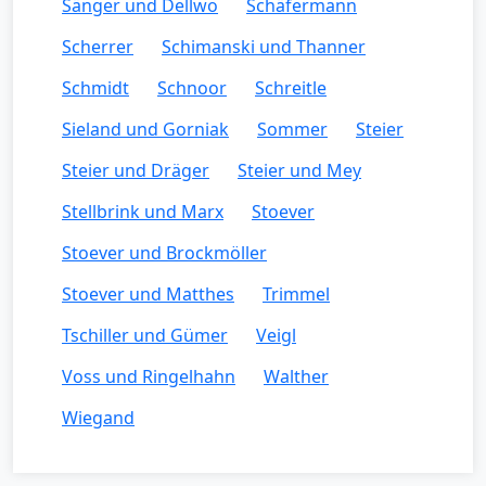
Sänger und Dellwo
Schäfermann
Scherrer
Schimanski und Thanner
Schmidt
Schnoor
Schreitle
Sieland und Gorniak
Sommer
Steier
Steier und Dräger
Steier und Mey
Stellbrink und Marx
Stoever
Stoever und Brockmöller
Stoever und Matthes
Trimmel
Tschiller und Gümer
Veigl
Voss und Ringelhahn
Walther
Wiegand