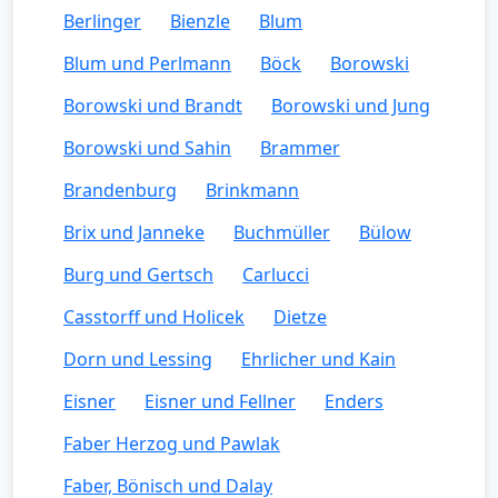
Berlinger
Bienzle
Blum
Blum und Perlmann
Böck
Borowski
Borowski und Brandt
Borowski und Jung
Borowski und Sahin
Brammer
Brandenburg
Brinkmann
Brix und Janneke
Buchmüller
Bülow
Burg und Gertsch
Carlucci
Casstorff und Holicek
Dietze
Dorn und Lessing
Ehrlicher und Kain
Eisner
Eisner und Fellner
Enders
Faber Herzog und Pawlak
Faber, Bönisch und Dalay