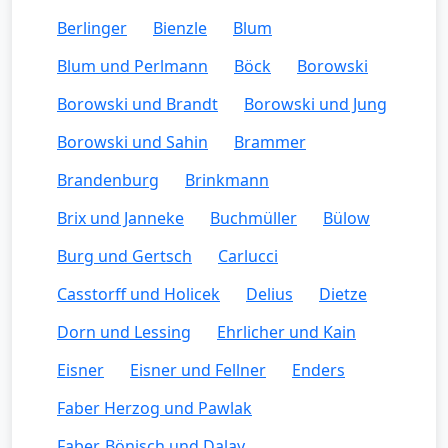
Berlinger
Bienzle
Blum
Blum und Perlmann
Böck
Borowski
Borowski und Brandt
Borowski und Jung
Borowski und Sahin
Brammer
Brandenburg
Brinkmann
Brix und Janneke
Buchmüller
Bülow
Burg und Gertsch
Carlucci
Casstorff und Holicek
Delius
Dietze
Dorn und Lessing
Ehrlicher und Kain
Eisner
Eisner und Fellner
Enders
Faber Herzog und Pawlak
Faber, Bönisch und Dalay