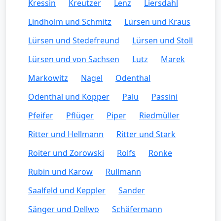
Kressin
Kreutzer
Lenz
Liersdahl
Lindholm und Schmitz
Lürsen und Kraus
Lürsen und Stedefreund
Lürsen und Stoll
Lürsen und von Sachsen
Lutz
Marek
Markowitz
Nagel
Odenthal
Odenthal und Kopper
Palu
Passini
Pfeifer
Pflüger
Piper
Riedmüller
Ritter und Hellmann
Ritter und Stark
Roiter und Zorowski
Rolfs
Ronke
Rubin und Karow
Rullmann
Saalfeld und Keppler
Sander
Sänger und Dellwo
Schäfermann