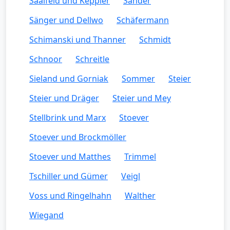
Saalfeld und Keppler
Sander
Sänger und Dellwo
Schäfermann
Schimanski und Thanner
Schmidt
Schnoor
Schreitle
Sieland und Gorniak
Sommer
Steier
Steier und Dräger
Steier und Mey
Stellbrink und Marx
Stoever
Stoever und Brockmöller
Stoever und Matthes
Trimmel
Tschiller und Gümer
Veigl
Voss und Ringelhahn
Walther
Wiegand