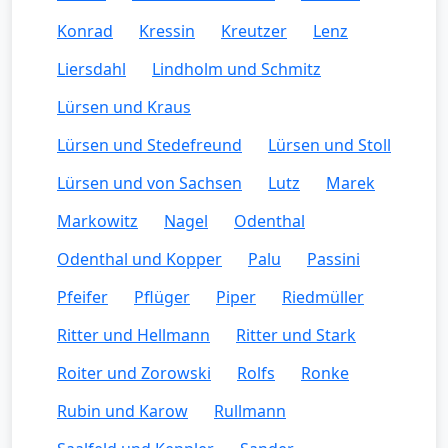
Konrad
Kressin
Kreutzer
Lenz
Liersdahl
Lindholm und Schmitz
Lürsen und Kraus
Lürsen und Stedefreund
Lürsen und Stoll
Lürsen und von Sachsen
Lutz
Marek
Markowitz
Nagel
Odenthal
Odenthal und Kopper
Palu
Passini
Pfeifer
Pflüger
Piper
Riedmüller
Ritter und Hellmann
Ritter und Stark
Roiter und Zorowski
Rolfs
Ronke
Rubin und Karow
Rullmann