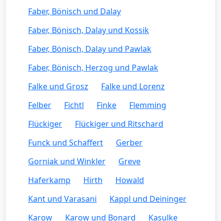
Faber, Bönisch und Dalay
Faber, Bönisch, Dalay und Kossik
Faber, Bönisch, Dalay und Pawlak
Faber, Bönisch, Herzog und Pawlak
Falke und Grosz
Falke und Lorenz
Felber
Fichtl
Finke
Flemming
Flückiger
Flückiger und Ritschard
Funck und Schaffert
Gerber
Gorniak und Winkler
Greve
Haferkamp
Hirth
Howald
Kant und Varasani
Kappl und Deininger
Karow
Karow und Bonard
Kasulke