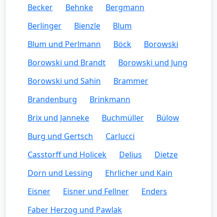
Becker
Behnke
Bergmann
Berlinger
Bienzle
Blum
Blum und Perlmann
Böck
Borowski
Borowski und Brandt
Borowski und Jung
Borowski und Sahin
Brammer
Brandenburg
Brinkmann
Brix und Janneke
Buchmüller
Bülow
Burg und Gertsch
Carlucci
Casstorff und Holicek
Delius
Dietze
Dorn und Lessing
Ehrlicher und Kain
Eisner
Eisner und Fellner
Enders
Faber Herzog und Pawlak