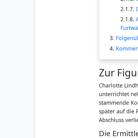
2.1.7.
2.1.8.
Furtwä
3.
Folgenüb
4.
Kommen
Zur Figu
Charlotte Lind
unterrichtet n
stammende Komm
später auf die
Abschluss verli
Die Ermittl