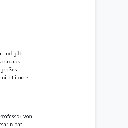
n und gilt
arin aus
 großes
s nicht immer
Professor, von
ssarin hat