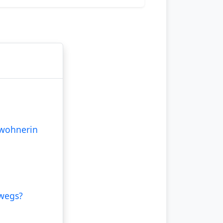
ewohnerin
rwegs?