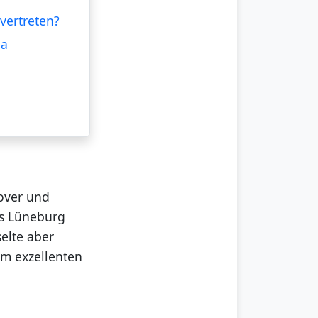
vertreten?
ia
over und
us Lüneburg
elte aber
em exzellenten