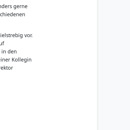
onders gerne
rschiedenen
elstrebig vor.
uf
 in den
einer Kollegin
rektor