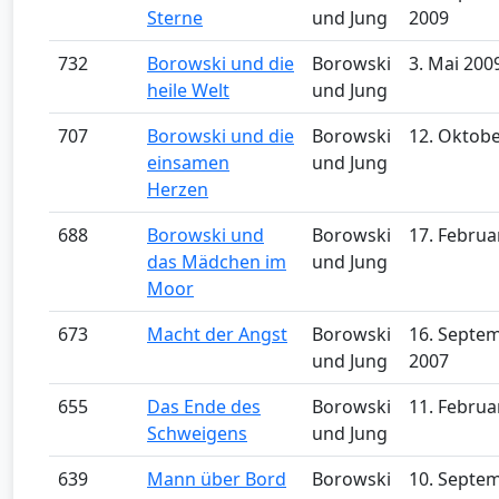
Sterne
und Jung
2009
732
Borowski und die
Borowski
3. Mai 200
heile Welt
und Jung
707
Borowski und die
Borowski
12. Oktob
einsamen
und Jung
Herzen
688
Borowski und
Borowski
17. Februa
das Mädchen im
und Jung
Moor
673
Macht der Angst
Borowski
16. Septe
und Jung
2007
655
Das Ende des
Borowski
11. Februa
Schweigens
und Jung
639
Mann über Bord
Borowski
10. Septe