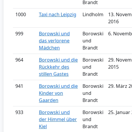
Brandt
1000
Taxi nach Leipzig
Lindholm
13. Novem
2016
999
Borowski und
Borowski
6. Novemb
das verlorene
und
Mädchen
Brandt
964
Borowski und die
Borowski
29. Novem
Rückkehr des
und
2015
stillen Gastes
Brandt
941
Borowski und die
Borowski
29. März 2
Kinder von
und
Gaarden
Brandt
933
Borowski und
Borowski
25. Januar
der Himmel über
und
Kiel
Brandt