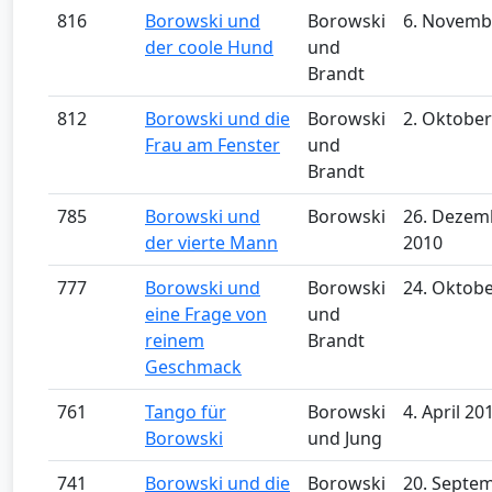
816
Borowski und
Borowski
6. Novemb
der coole Hund
und
Brandt
812
Borowski und die
Borowski
2. Oktober
Frau am Fenster
und
Brandt
785
Borowski und
Borowski
26. Dezem
der vierte Mann
2010
777
Borowski und
Borowski
24. Oktob
eine Frage von
und
reinem
Brandt
Geschmack
761
Tango für
Borowski
4. April 20
Borowski
und Jung
741
Borowski und die
Borowski
20. Septe