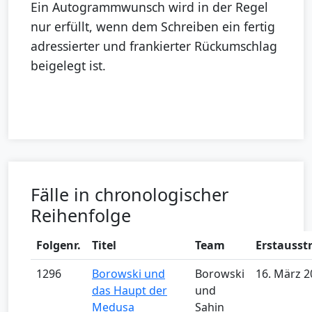
Ein Autogrammwunsch wird in der Regel
nur erfüllt, wenn dem Schreiben ein fertig
adressierter und frankierter Rückumschlag
beigelegt ist.
Fälle in chronologischer
Reihenfolge
Folgenr.
Titel
Team
Erstausst
1296
Borowski und
Borowski
16. März 2
das Haupt der
und
Medusa
Sahin