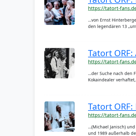
https://tatort-fans.d
…von Ernst Hinterberge
den legendären 13 „unt
Tatort ORF:
https://tatort-fans.d
…der Suche nach den Fä
Kokaindealer verhafte
Tatort ORF: 
https://tatort-fans.d
…(Michael Janisch) und
und 1989 außerhalb der