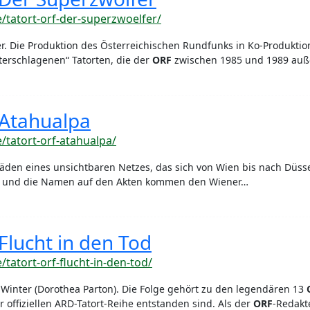
e/tatort-orf-der-superzwoelfer/
r. Die Produktion des Österreichischen Rundfunks in Ko-Produkti
erschlagenen“ Tatorten, die der
ORF
zwischen 1985 und 1989 auß
 Atahualpa
e/tatort-orf-atahualpa/
den eines unsichtbaren Netzes, das sich von Wien bis nach Düss
t, und die Namen auf den Akten kommen den Wiener…
Flucht in den Tod
e/tatort-orf-flucht-in-den-tod/
 Winter (Dorothea Parton). Die Folge gehört zu den legendären 13
 offiziellen ARD-Tatort-Reihe entstanden sind. Als der
ORF
-Redakt