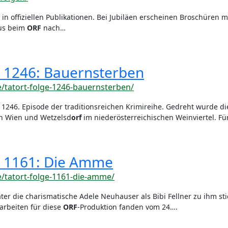
in offiziellen Publikationen. Bei Jubiläen erscheinen Broschüren mi
dus beim
ORF
nach…
e 1246: Bauernsterben
de/tatort-folge-1246-bauernsterben/
1246. Episode der traditionsreichen Krimireihe. Gedreht wurde d
in Wien und Wetzelsd
orf
im niederösterreichischen Weinviertel. 
e 1161: Die Amme
de/tatort-folge-1161-die-amme/
ter die charismatische Adele Neuhauser als Bibi Fellner zu ihm st
harbeiten für diese
ORF
-Produktion fanden vom 24….