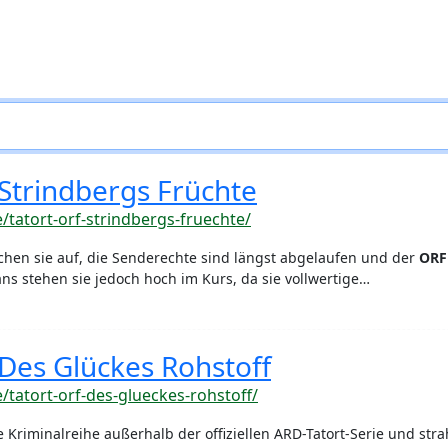
 Strindbergs Früchte
e/tatort-orf-strindbergs-fruechte/
chen sie auf, die Senderechte sind längst abgelaufen und der
ORF
Fans stehen sie jedoch hoch im Kurs, da sie vollwertige…
 Des Glückes Rohstoff
e/tatort-orf-des-glueckes-rohstoff/
 Kriminalreihe außerhalb der offiziellen ARD-Tatort-Serie und strah