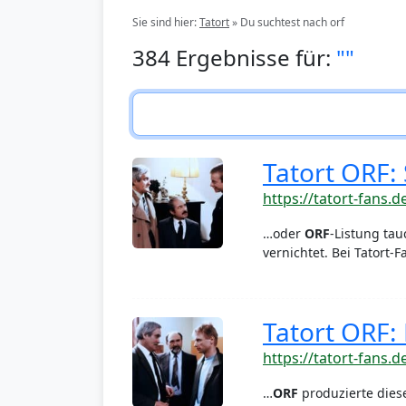
Sie sind hier:
Tatort
»
Du suchtest nach orf
384 Ergebnisse für:
""
Tatort ORF:
https://tatort-fans.d
…oder
ORF
-Listung tau
vernichtet. Bei Tatort-
Tatort ORF:
https://tatort-fans.d
…
ORF
produzierte diese